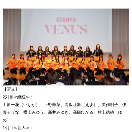
【写真】
2列目≪継続≫：
土原一花（いちか）、上野華菜、高坂咲舞（えま）、矢作明子、伊
藤るうな、横山みゆう、新井みゆき、高橋ひかる、村上結萌（ゆ
め）
1列目≪新人≫：