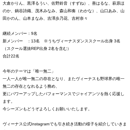
大倉かりん、黒澤るうい、佐野鈴音（すずね）、善はるな、萩原ほ
のか、鍋谷詩織、茂木みなみ、森山和奏（わかな）、山口あみ、山
田かのん、山本まなみ、吉澤歩乃花、吉村奈々
継続メンバー：9名
新メンバー ：13名 ※うちヴィーナスダンススクール出身 3名
（スクール選抜REP出身 2名を含む）
合計22名
今年のテーマは「唯一無二」
一人一人が唯一無二の存在となり、またヴィーナスも野球界の唯一
無二の存在となれるよう務め、
更にパワーアップしたパフォーマンスでジャイアンツを熱く応援し
ます。
今シーズンもどうぞよろしくお願いいたします。
ヴィーナス公式Instagramでも引き続き活動の様子を紹介していきま