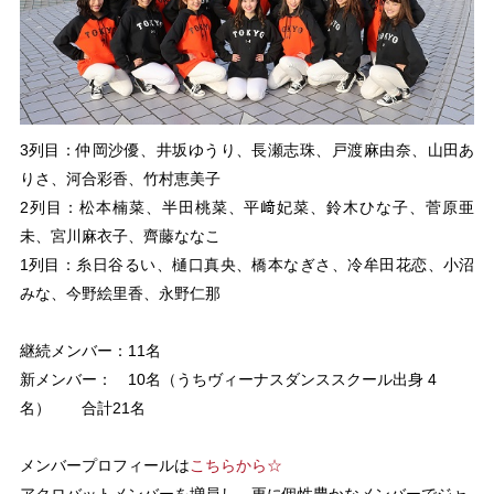
3列目：仲岡沙優、井坂ゆうり、長瀬志珠、戸渡麻由奈、山田あ
りさ、河合彩香、竹村恵美子
2列目：松本楠菜、半田桃菜、平﨑妃菜、鈴木ひな子、菅原亜
未、宮川麻衣子、齊藤ななこ
1列目：糸日谷るい、樋口真央、橋本なぎさ、冷牟田花恋、小沼
みな、今野絵里香、永野仁那
継続メンバー：11名
新メンバー： 10名（うちヴィーナスダンススクール出身 4
名） 合計21名
メンバープロフィールは
こちらから☆
アクロバットメンバーを増員し、更に個性豊かなメンバーでジャ