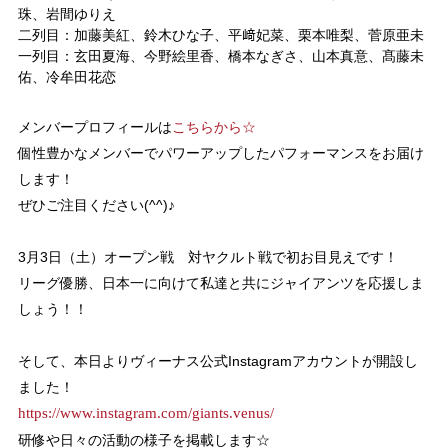
珠、
岩間
ゆりえ
美
紅
、鈴木
ひな子
、平
﨑
妃
菜
、栗本
唯
梨
、菅原
亜未
二列目：加藤
田
夏海
、今野
絵
里香
、橋本
なぎさ、山本
真意
、髙藤
未
一列目：玄
佑
、冷
牟田
花
恋
メンバープロフィールは
こちらから☆
個性豊かなメンバーでパワーアップしたパフォーマンスをお届け
します！
ぜひご注目ください(^^)♪
3月3日（土）オープン戦 対ヤクルト戦で初お目見えです！
リーグ優勝、日本一に向けて私達と共にジャイアンツを応援しま
しょう！！
そして、本日よりヴィーナス公式Instagramアカウントが開設し
ました！
https://www.instagram.com/giants.venus/
研修や日々の活動の様子を掲載します☆