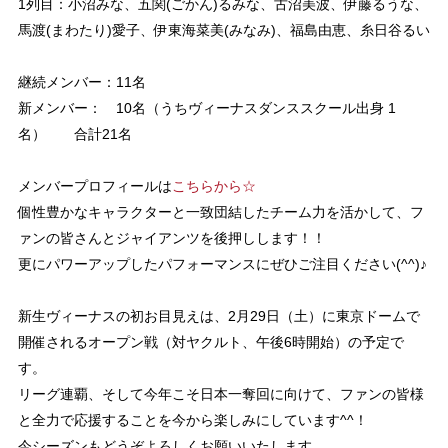
1列目：小沼みな、五関(ごかん)るみな、古沼美波、伊藤るうな、
馬渡(まわたり)愛子、伊東海菜美(みなみ)、福島由恵、糸日谷るい
継続メンバー：11名
新メンバー： 10名（うちヴィーナスダンススクール出身 1
名） 合計21名
メンバープロフィールは
こちらから☆
個性豊かなキャラクターと一致団結したチーム力を活かして、フ
ァンの皆さんとジャイアンツを後押しします！！
更にパワーアップしたパフォーマンスにぜひご注目ください(^^)♪
新生ヴィーナスの初お目見えは、2月29日（土）に東京ドームで
開催されるオープン戦（対ヤクルト、午後6時開始）の予定で
す。
リーグ連覇、そして今年こそ日本一奪回に向けて、ファンの皆様
と全力で応援することを今から楽しみにしています^^！
今シーズンもどうぞよろしくお願いいたします。