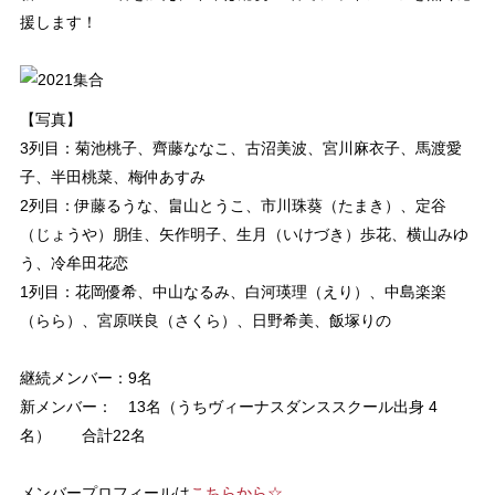
援します！
【写真】
3列目：菊池桃子、齊藤ななこ、古沼美波、宮川麻衣子、馬渡愛
子、半田桃菜、梅仲あすみ
2列目：伊藤るうな、畠山とうこ、市川珠葵（たまき）、定谷
（じょうや）朋佳、矢作明子、生月（いけづき）歩花、横山みゆ
う、冷牟田花恋
1列目：花岡優希、中山なるみ、白河瑛理（えり）、中島楽楽
（らら）、宮原咲良（さくら）、日野希美、飯塚りの
継続メンバー：9名
新メンバー： 13名（うちヴィーナスダンススクール出身 4
名） 合計22名
メンバープロフィールは
こちらから☆