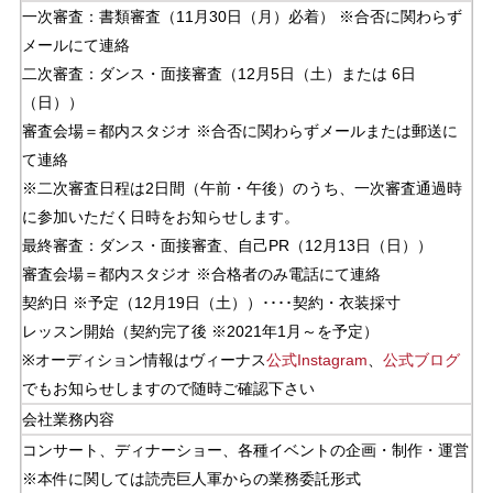
一次審査：書類審査（11月30日（月）必着） ※合否に関わらず
メールにて連絡
二次審査：ダンス・面接審査（12月5日（土）または 6日
（日））
審査会場＝都内スタジオ ※合否に関わらずメールまたは郵送に
て連絡
※二次審査日程は2日間（午前・午後）のうち、一次審査通過時
に参加いただく日時をお知らせします。
最終審査：ダンス・面接審査、自己PR（12月13日（日））
審査会場＝都内スタジオ ※合格者のみ電話にて連絡
契約日 ※予定（12月19日（土））････契約・衣装採寸
レッスン開始（契約完了後 ※2021年1月～を予定）
※オーディション情報はヴィーナス
公式Instagram
、
公式ブログ
でもお知らせしますので随時ご確認下さい
会社業務内容
コンサート、ディナーショー、各種イベントの企画・制作・運営
※本件に関しては読売巨人軍からの業務委託形式