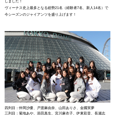
しました！
ヴィーナス史上最多となる総勢21名（経験者7名、新人14名）で
今シーズンのジャイアンツを盛り上げます！
沙優
、戸渡
麻由奈
、山田
ありさ、金國
実
夢
四列目：仲岡
あや、添田
真生
、宮川
麻衣子
、伊東
彩音
、長瀬
志
三列目：菊地