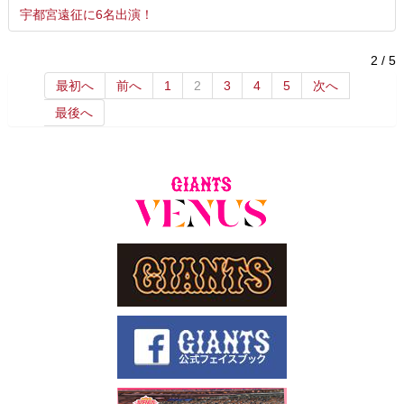
宇都宮遠征に6名出演！
2 / 5
最初へ
前へ
1
2
3
4
5
次へ
最後へ